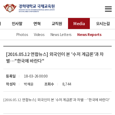
개
인사말
연혁
교직원
Media
오시는길
Photos
Videos
News Letters
News Reports
[2016.05.12 연합뉴스] 외국인이 본 '수저 계급론'과 차
별…"한국에 바란다"
등록일
18-03-26 00:00
작성자
박혜윤
조회수
8,744
연합뉴스
외국인이 본
수저 계급론
과 차별
…
한국에 바란다
[2016.05.12
]
'
'
"
"