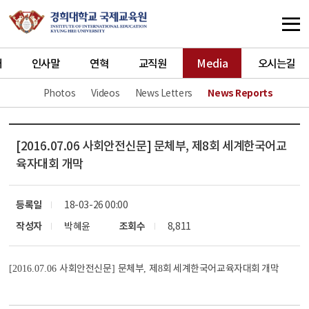
개
인사말
연혁
교직원
Media
오시는길
Photos
Videos
News Letters
News Reports
[2016.07.06 사회안전신문] 문체부, 제8회 세계한국어교
육자대회 개막
등록일
18-03-26 00:00
작성자
박혜윤
조회수
8,811
사회안전신문
문체부
제
회 세계한국어교육자대회 개막
[2016.07.06
]
,
8