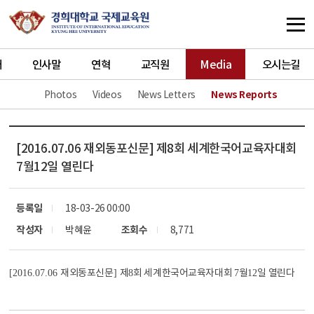
개
인사말
연혁
교직원
Media
오시는길
Photos
Videos
News Letters
News Reports
[2016.07.06 재외동포신문] 제8회 세계한국어교육자대회
7월12일 열린다
등록일
18-03-26 00:00
작성자
박혜윤
조회수
8,771
재외동포신문
제
회 세계한국어교육자대회
월
일 열린다
[2016.07.06
]
8
7
12