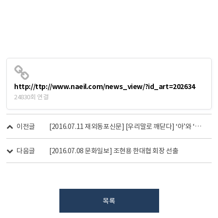
http://ttp://www.naeil.com/news_view/?id_art=202634
24830회 연결
이전글
[2016.07.11 재외동포신문] [우리말로 깨닫다] ‘아’와 ‘어’의 표정
다음글
[2016.07.08 문화일보] 조현용 한대협 회장 선출
목록