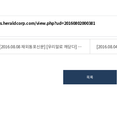
ws.heraldcorp.com/view.php?ud=20160802000381
[2016.08.08 재외동포신문] [우리말로 깨닫다] 팥으로 메주를 쑨다고 해도
목록