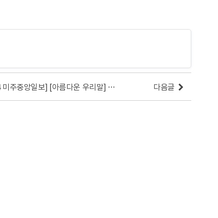
[2016.08.04 미주중앙일보] [아름다운 우리말] 형만 한 아우 없다고?
다음글