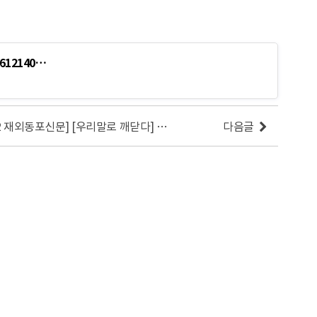
1612140…
[2016.12.12 재외동포신문] [우리말로 깨닫다] 나고야[名護屋] 성과 가카라시마[加唐島]
다음글