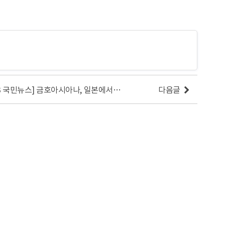
[2017.03.13 국민뉴스] 금호아시아나, 일본에서 역대 최대 규모 ’한국어 말하기 대회’ 개최
다음글