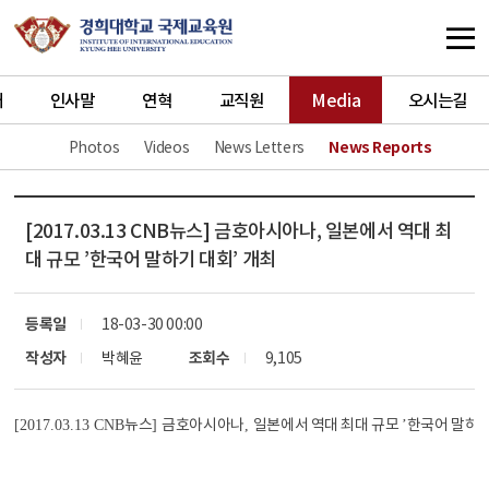
개
인사말
연혁
교직원
Media
오시는길
Photos
Videos
News Letters
News Reports
[2017.03.13 CNB뉴스] 금호아시아나, 일본에서 역대 최
대 규모 ’한국어 말하기 대회’ 개최
등록일
18-03-30 00:00
작성자
박혜윤
조회수
9,105
뉴스
금호아시아나
일본에서 역대 최대 규모
한국어 말하기
[2017.03.13 CNB
]
,
’