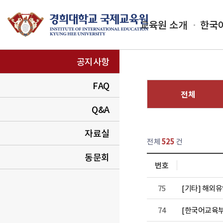
교육원 소개
한국
공지사항
FAQ
전체
Q&A
열린
페이지
자료실
전체
525
건
동문회
번호
항 템프 목록
75
[기타] 해외유
74
[한국어교육부]