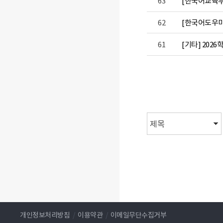
63
[한국어교육부]
62
[한국어도우미]
61
[기타] 20
처음
이전
개인정보처리방침
/
이용약관
/
이메일무단수집거부