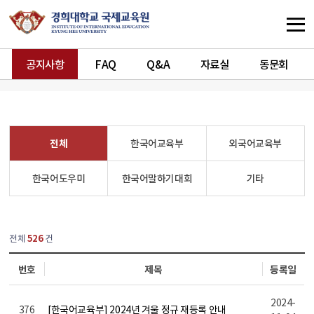
공지사항
FAQ
Q&A
자료실
동문회
전체
한국어교육부
외국어교육부
한국어도우미
한국어말하기대회
기타
열린
페이지
전체
526
건
번호
제목
등록일
2024-
376
[한국어교육부] 2024년 겨울 정규 재등록 안내