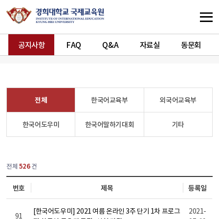
공지사항
FAQ
Q&A
자료실
동문회
전체
한국어교육부
외국어교육부
한국어도우미
한국어말하기대회
기타
열린
페이지
전체
526
건
번호
제목
등록일
[한국어도우미] 2021 여름 온라인 3주 단기 1차 프로그
2021-
91