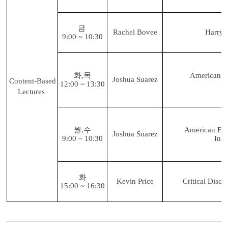
금
Rachel Bovee
Harry 
9:00 ~ 10:30
화,목
American E
Joshua Suarez
Content-Based
12:00 ~ 13:30
fo
Lectures
월,수
American Eng
Joshua Suarez
9:00 ~ 10:30
Inte
화
Kevin Price
Critical Discu
15:00 ~ 16:30