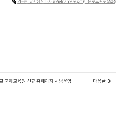
외국인 유학생 안내자료Vietnamese.pdf
(다운로드횟수:5903)
교 국제교육원 신규 홈페이지 시범운영
다음글