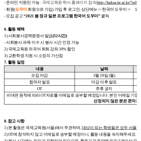
-
온라인 지원만 가능
:
국제교육원 학사 홈페이지 접속(
http://haksa.iie.ac.kr/?url
-
회원
(
도우미
회원으로 가입
)
가입 후 로그인
,
상단메뉴
->
한국어 도우미
->
도우
-
모집 공고
“
2021
봄 정규 일본 프로그램 한국어 도우미
”
클릭
6.
활동 혜택
1)
사회봉사경력증명서 발급
(32
시간
)
-
사회봉사 과목 이수 시 봉사 시간 인정 가능
2)
국제교육원 외국어 회화 강좌
30%
할인
3)
교환학생 지원 시 소정의 가산점
7.
활동 일정
내용
날짜
모집 마감
3
월
29
일
(
월
)
합격자 발표
마감 이후 발표
OT
추후 공지
비대면 원칙에 따라
OT
자료를 이메일로 송부할 예정입니다
.
본인 이메일 기입
선정되지 않은 분은 문자가
8.
참고 사항
1)
본 활동은 국제교육원
(
서울
)
에서 주관하며
,
대상이 되는 학생들은 모두 서울
2) OT
에 참석하지 않고 이메일로 송부할 예정이니
,
활동 내용을 숙지해주세요
.
3)
봉사 시간에는 일지가 포함되어 있으므로
,
활동기간 동안에 일지
5
개이상 모두