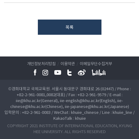
목록
개인정보처리방침
/
이용약관
/
이메일무단수집거부
©경희대학교 국제교육원. 서울시 동대문구 경희대로 26 (02447) / Phone :
+82-2-961-0081,0082(대표) / Fax : +82-2-961-9579 / E-mail :
iie@khu.ac.kr(General), iie-english@khu.ac.kr(English), iie-
chinese@khu.ac.kr(Chinese), iie-japanese@khu.ac.kr(Japanese)
입학문의 : +82-2-961-0083 / WeChat : khuiie_chinese / Line : khuiie_line /
KakaoTalk : khuiie
COPYRIGHT 2021 INSTITUTE OF INTERNATIONAL EDUCATION, KYUNG
HEE UNIVERSITY. ALL RIGHTS RESERVED