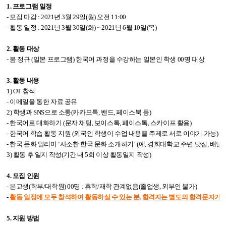
1.
프로그램 일정
-
모집 마감
:
2021
년
3
월
29
일
(
월
)
오전
11:00
-
활동 일정
:
2021
년
3
월
30
일
(
화
) ~ 2021
년
6
월
10
일
(
목
)
2.
활동 대상
-
봄 정규
(
일본 프로그램
)
한국어 과정을 수강하는 일본인
학생
00
명 대상
3.
활동 내용
1) OT
참석
-
이메일을 통한 자료 공유
2)
학생과
SNS
으로 소통
(
카카오톡
,
밴드
,
페이스북 등
)
-
한국어로 대화하기
(
문자 채팅
,
보이스톡
,
페이스톡
,
스카이프 활용
)
-
한국어 학습 활동 지원
(
외국인 학생이 수업 내용을 주제로 서로 이야기 가능
)
-
한국 문화 알리미 ‘사소한 한국 문화 소개하기’
(
예
,
경희대학교 주변 맛집
,
배달 
3)
활동 후 일지 작성
(
기간 내
5
회 이상 활동일지 작성
)
4.
모집 인원
-
본교생
(
학부
/
대학원
) 00
명
:
휴학
/
재학 관계없음
(
졸업생
,
외부인 불가
)
-
활동 일정에 모두 참석하여 활동하실 수 있는 분
,
합격자는 별도의 합격문자가 
5.
지원 방법