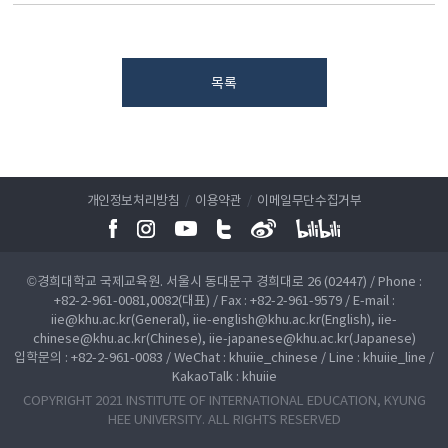
목록
개인정보처리방침
/
이용약관
/
이메일무단수집거부
©경희대학교 국제교육원. 서울시 동대문구 경희대로 26 (02447) / Phone :
+82-2-961-0081,0082(대표) / Fax : +82-2-961-9579 / E-mail :
iie@khu.ac.kr(General), iie-english@khu.ac.kr(English), iie-
chinese@khu.ac.kr(Chinese), iie-japanese@khu.ac.kr(Japanese)
입학문의 : +82-2-961-0083 / WeChat : khuiie_chinese / Line : khuiie_line /
KakaoTalk : khuiie
COPYRIGHT 2021 INSTITUTE OF INTERNATIONAL EDUCATION, KYUNG
HEE UNIVERSITY. ALL RIGHTS RESERVED