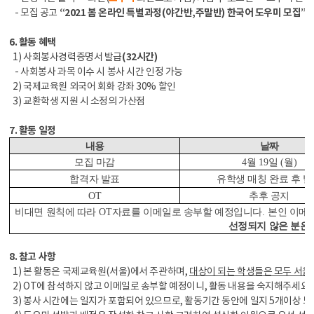
- 모집 공고
“2021 봄 온라인 특별과정(야간반,주말반) 한국어 도우미 모집”
6. 활동 혜택
1) 사회봉사경력증명서 발급
(32시간)
- 사회봉사 과목 이수 시 봉사 시간 인정 가능
2) 국제교육원 외국어 회화 강좌 30% 할인
3) 교환학생 지원 시 소정의 가산점
7. 활동 일정
내용
날짜
모집 마감
4
월
19
일
(
월
)
합격자 발표
유학생 매칭 완료 후 
OT
추후 공지
비대면 원칙에 따라
OT
자료를 이메일로 송부할 예정입니다
.
본인 이메
선정되지 않은 분은
8. 참고 사항
1) 본 활동은 국제교육원(서울)에서 주관하며,
대상이 되는 학생들은 모두 서
2) OT에 참석하지 않고 이메일로 송부할 예정이니, 활동 내용을 숙지해주세요.
3) 봉사 시간에는 일지가 포함되어 있으므로, 활동기간 동안에 일지 5개이상 모