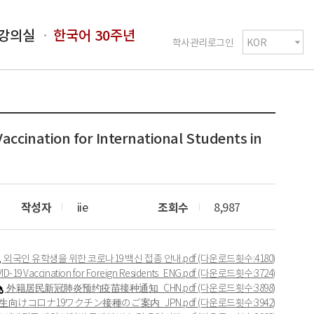
강의실
한국어 30주년
학사관리로그인
ation for International Students in
작성자
iie
조회수
8,987
외국인 유학생을 위한 코로나19 백신 접종 안내.pdf
(다운로드횟수:4180)
ID-19 Vaccination for Foreign Residents_ENG.pdf
(다운로드횟수:3724)
外籍居民新冠肺炎预约疫苗接种通知_CHN.pdf
(다운로드횟수:3898)
向けコロナ19ワクチン接種のご案内_JPN.pdf
(다운로드횟수:3942)