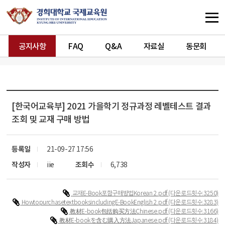
공지사항
FAQ
Q&A
자료실
동문회
[한국어교육부]
2021 가을학기 정규과정 레벨테스트 결과
조회 및 교재 구매 방법
등록일
21-09-27 17:56
작성자
iie
조회수
6,738
교재E-Book포함구매방법Korean 2.pdf
(다운로드횟수:3250)
HowtopurchasetextbooksincludingE-BookEnglish 2.pdf
(다운로드횟수:3283)
教材E-book包括购买方法Chinese.pdf
(다운로드횟수:3166)
教材E-bookを含む購入方法Japanese.pdf
(다운로드횟수:3184)