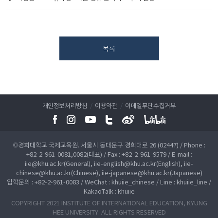
목록
개인정보처리방침
/
이용약관
/
이메일무단수집거부
©경희대학교 국제교육원. 서울시 동대문구 경희대로 26 (02447) / Phone :
+82-2-961-0081,0082(대표) / Fax : +82-2-961-9579 / E-mail :
iie@khu.ac.kr(General), iie-english@khu.ac.kr(English), iie-
chinese@khu.ac.kr(Chinese), iie-japanese@khu.ac.kr(Japanese)
입학문의 : +82-2-961-0083 / WeChat : khuiie_chinese / Line : khuiie_line /
KakaoTalk : khuiie
COPYRIGHT 2021 INSTITUTE OF INTERNATIONAL EDUCATION, KYUNG
HEE UNIVERSITY. ALL RIGHTS RESERVED