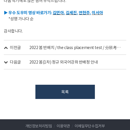
다음 학기에도 많은 참여 부탁드립니다.
▶ 우수 도우미 영상 바로가기:
김민아
,
김세진
,
연현주
,
이서아
*성명 가나다 순
감사합니다.
이전글
2022 봄 반배치 / the class placement test / 分班考试 / クラス分けテスト 결과 안내
다음글
2022 봄(1차) 정규 외국어강좌 반배정 안내
목록
개인정보처리방침
/
이용약관
/
이메일무단수집거부