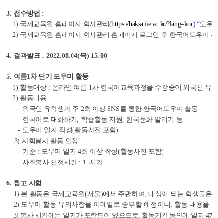
3.
접수방법
:
1)
국제교육원 홈페이지 학사관리(
https://haksa.iie.ac.kr/?lang=kor
)
“
도우
2)
국제교육원 홈페이지 학사관리 홈페이지 로그인 후 한국어도우미 
4.
결과발표
: 2022.08.04(
목
) 15:00
5.
여름
1
차 단기 도우미 활동
1)
활동대상
:
온라인 여름
1
차 한국어교육과정을 수강중이 외국인 유
2)
활동내용
-
외국인 유학생과 주
2
회 이상
SNS
를 통한 한국어도우미 활동
-
한국어로 대화하기
,
학습활동 지원
,
한국문화 알리기 등
-
도우미 일지 작성
(
활동사진 포함
)
3)
사회봉사 활동 인정
-
기준
:
도우미 일지
4
회 이상 작성
(
활동사진 포함
)
-
사회봉사 인정시간
: 15
시간
6.
참고 사항
1)
본 활동은 국제교육원
(
서울
)
에서 주관하며
,
대상이 되는 학생들은 
2)
도우미 활동 유의사항을 이메일로 송부할 예정이니
,
활동 내용을 
3)
봉사 시간에는 일지가 포함되어 있으므로
,
활동기간 동안에 일지
4
개