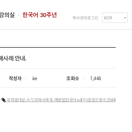
강의실
한국어 30주년
학사관리로그인
해사례 안내.
작성자
iie
조회수
7,448
유학생대상 사기 피해사례 및 예방법한국어.pdf
(다운로드횟수:3544)