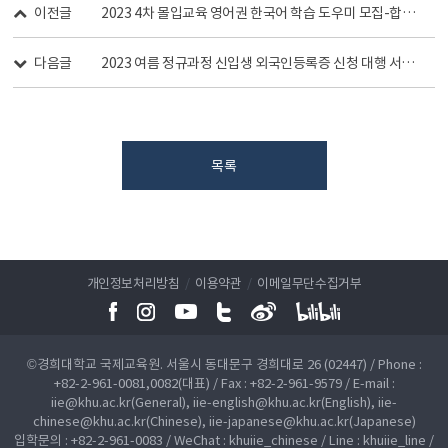
이전글
2023 4차 몰입교육 영어권 한국어 학습 도우미 모집-합격자개별연락-
다음글
2023 여름 정규과정 신입생 외국인등록증 신청 대행 서비스 안내
목록
개인정보처리방침
/
이용약관
/
이메일무단수집거부
©경희대학교 국제교육원. 서울시 동대문구 경희대로 26 (02447) / Phone :
+82-2-961-0081,0082(대표) / Fax : +82-2-961-9579 / E-mail :
iie@khu.ac.kr(General), iie-english@khu.ac.kr(English), iie-
chinese@khu.ac.kr(Chinese), iie-japanese@khu.ac.kr(Japanese)
입학문의 : +82-2-961-0083 / WeChat : khuiie_chinese / Line : khuiie_line /