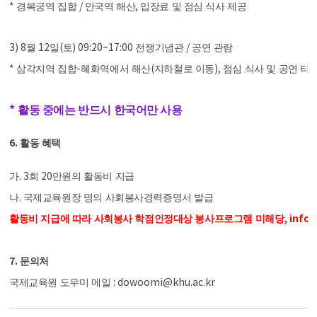
*
/
,
경복궁역 집합
안국역 해산
입장료 및 점심 식사 제공
3) 8
12
(
) 09:20~17:00
/
월
일
토
전쟁기념관
공연 관람
*
-
(
),
삼각지역 집합
혜화역에서 해산
지하철로 이동
점심 식사 및 공연 티
*
활동 중에는 반드시 한국어만 사용
6.
활동 혜택
. 3
20
가
회
만원의 활동비 지급
.
나
국제교육원장 명의 사회봉사경력증명서 발급
, info
활동비 지급에 따라 사회봉사 학점인정대상 봉사프로그램 미해당
7.
문의처
: dowoomi@khu.ac.kr
국제교육원 도우미 메일