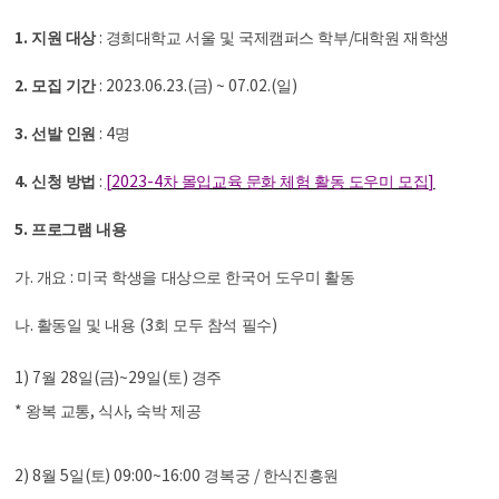
1.
:
/
지원 대상
경희대학교 서울 및 국제캠퍼스 학부
대학원 재학생
2.
: 2023.06.23.(
) ~ 07.02.(
)
모집 기간
금
일
3.
: 4
선발 인원
명
4.
:
[2023-4
]
신청 방법
차 몰입교육 문화 체험 활동 도우미 모집
5.
프로그램 내용
.
:
가
개요
미국 학생을 대상으로 한국어 도우미 활동
.
(3
)
나
활동일 및 내용
회 모두 참석 필수
1) 7
28
(
)~29
(
)
월
일
금
일
토
경주
*
,
,
왕복 교통
식사
숙박 제공
2) 8
5
(
) 09:00~16:00
/
월
일
토
경복궁
한식진흥원