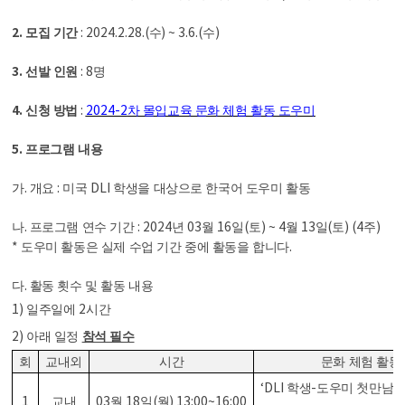
2.
: 2024.2.28.(
) ~ 3.6.(
)
모집 기간
수
수
3.
: 8
선발 인원
명
4.
:
2024-2
신청 방법
차 몰입교육 문화 체험 활동 도우미
5.
프로그램 내용
.
:
DLI
가
개요
미국
학생을 대상으로 한국어 도우미 활동
.
: 2024
03
16
(
) ~ 4
13
(
) (4
)
나
프로그램 연수 기간
년
월
일
토
월
일
토
주
*
.
도우미 활동은 실제 수업 기간 중에 활동을 합니다
.
다
활동 횟수 및 활동 내용
1)
2
일주일에
시간
2)
아래 일정
참석 필수
회
교내외
시간
문화 체험 활동
‘DLI
-
’(
학생
도우미 첫만남
1
03
18
(
) 13:00~16:00
교내
월
일
월