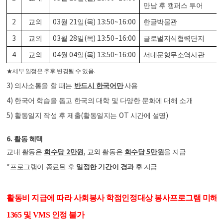
만남 후 캠퍼스 투어
2
03
21
(
) 13:50~16:00
교외
월
일
목
한글박물관
3
03
28
(
) 13:50~16:00
교외
월
일
목
글로벌지식협력단지
4
04
04
(
) 13:50~16:00
교외
월
일
목
서대문형무소역사관
.
★
세부 일정은 추후 변경될 수 있음
3)
의사소통을 할 때는
반드시 한국어만
사용
4)
한국어 학습을 돕고 한국의 대학 및 다양한 문화에 대해 소개
5)
(
OT
)
활동일지 작성 후 제출
활동일지는
시간에 설명
6.
활동 혜택
2
,
5
교내 활동은
회수당
만원
교외 활동은
회수당
만원
을 지급
*
프로그램이 종료된 후
일정한 기간이 경과 후
지급
활동비 지급에 따라 사회봉사 학점인정대상 봉사프로그램 미해
1365 및 VMS 인정 불가