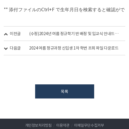
**
Ctrl+F で
添付
ファイルの
生年月日
を
検索
すると
確認
がで
이전글
(수정)2024년 여름 정규학기 반 배정 및 입교식 안내드립니다.
다음글
2024 여름 정규과정 신입생 1차 학번 조회 파일 다운로드
목록
개인정보처리방침
/
이용약관
/
이메일무단수집거부