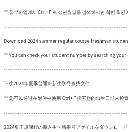
**
Ctrl+F
첨부파일에서
로 생년월일을 검색하시면 학번 확인이
------------------------------------------------------------------------
Download 2024 summer regular course freshman student n
** You can check your student number by searching your dat
------------------------------------------------------------------------
2024
下载
年夏季普通班新生学号查找文件
**
Ctrl+F
您可以通过在附件中使用
搜索您的出生日期来检查
------------------------------------------------------------------------
2024
夏正規課程の新入生学籍番号
ファイルをダウンロード