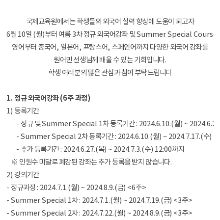
국제교육원에서는 학생들의 외국어 실력 향상에 도움이 되고자
6
월
10
일
(
월
)
부터 여름
3
차 정규 외국어강좌 및
Summer Special Course
영어부터 중국어
,
일본어
,
프랑스어
,
스페인어까지 다양한 외국어 강좌를
원어민 선생님께 배울 수 있는 기회입니다
.
학생 여러분의 많은 관심과 참여 부탁드립니다
1.
정규 외국어강좌
(6
주 과정
)
1)
등록기간
-
정규 및
Summer Special 1
차 등록기간
: 2024.6.10.(
월
) ~ 2024.6.26
- Summer Special 2
차 등록기간
: 2024.6.10.(
월
) ~ 2024.7.17.(
수
) 1
-
추가 등록기간
: 2024.6.27.(
목
) ~ 2024.7.3.(
수
) 12:00
까지
※
인원수 미달로 폐강된 강좌는 추가 등록을 받지 않습니다
.
2)
강의기간
-
정규과정
: 2024.7.1.(
월
) ~ 2024.8.9.(
금
) <6
주
>
- Summer Special 1
차
: 2024.7.1.(
월
) ~ 2024.7.19.(
금
) <3
주
>
- Summer Special 2
차
: 2024.7.22.(
월
) ~ 2024.8.9.(
금
) <3
주
>