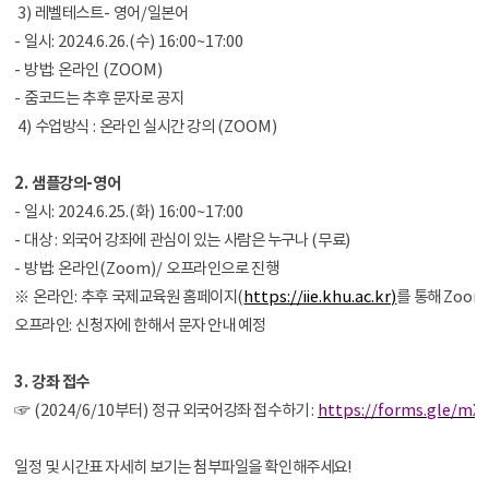
3)
레벨테스트
-
영어
/
일본어
-
일시
: 2024.6.26.(
수
) 16:00~17:00
-
방법
:
온라인
(ZOOM)
-
줌코드는 추후 문자로 공지
4)
수업방식
:
온라인 실시간 강의
(ZOOM)
2.
샘플강의
-
영어
-
일시
: 2024.6.25.(
화
) 16:00~17:00
-
대상
:
외국어 강좌에 관심이 있는 사람은 누구나
(
무료
)
-
방법
:
온라인
(Zoom)/
오프라인으로 진행
※
온라인
:
추후 국제교육원 홈페이지
(
https://iie.khu.ac.kr)
를 통해
Zoom
오프라인
:
신청자에 한해서 문자 안내 예정
3.
강좌 접수
☞ (2024/6/10부터)
정규 외국어강좌 접수하기
:
https://forms.gle/mX
일정 및 시간표 자세히 보기는 첨부파일을 확인해주세요!