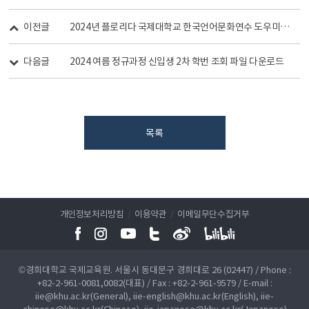
이전글
2024년 플로리다 국제대학교 한국언어문화연수 도우미 모집 공고
다음글
2024 여름 정규과정 신입생 2차 학번 조회 파일 다운로드
목록
개인정보처리방침
/
이용약관
/
이메일무단수집거부
©경희대학교 국제교육원. 서울시 동대문구 경희대로 26 (02447) / Phone :
+82-2-961-0081,0082(대표) / Fax : +82-2-961-9579 / E-mail :
iie@khu.ac.kr(General), iie-english@khu.ac.kr(English), iie-
chinese@khu.ac.kr(Chinese), iie-japanese@khu.ac.kr(Japanese)