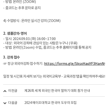
-
방법
:
온라인
(ZOOM)
-
줌코드는 추후 문자로 공지
4)
수업방식
:
온라인 실시간 강의
(ZOOM)
2.
샘플강의
-
영어
-
일시
: 2024.09.03.(
화
) 16:00~17:00
-
대상
:
외국어 강좌에 관심이 있는 사람은 누구나
(
무료
)
-
방법
:
온라인
(Zoom)
수업
,
줌코드는 추후 홈페이지를 통해 공지
3.
강좌 접수
☞
정규 외국어강좌 접수하기
:
https://forms.gle/SksxHaqYF3HanN6
일정 및 시간표 자세히 보기는 외국어교육부 - 교육과정 탭을 확인하여주세요
!
이전글
제26회 세계 외국인 한국어 말하기 대회 참가 안내
다음글
2024 메이조대학교 한국어 도우미 모집