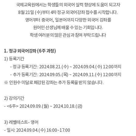
국제교육원에서는 학생들의 외국어 실력 향상에 도움이 되고자
8월
21
일
(수
)
부터 4
차 정규 외국어강좌 접수를 시작합니다
.
영어부터 중국어
,
일본어
까지 다양한 외국어 강좌를
원어민 선생님께 배울 수 있는 기회입니다
.
학생 여러분의 많은 관심과 참여 부탁드립니다
1.
정규 외국어강좌
(6
주 과정
)
1)
등록기간
-
정규 등록기간
: 2024.08.21.(수
) ~ 2024.09.04.(
수
) 12:00
까지
-
추가 등록기간
: 2024.09.05.(
목
) ~ 2024.09.11.(
수
) 12:00까지
※
인원수 미달로 폐강된 강좌는 추가 등록을 받지 않습니다
.
2)
강의기간
- <6
주
> 2024.09.09.(월
) ~ 2024.10.18.(
금
)
3)
레벨테스트
-
영어
-
일시
: 2024.09.04.(
수
) 16:00~17:00