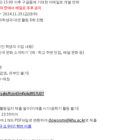
) 15:00
화
이후 구글폼에 기재한 이메일로 개별 연락
자 한에서 메일로 추후 공지
~ 2024.11.29.(
)(8
)
금
주
8
 유학생과 대면 활동
회 진행
)
인 학생의 수업 내용
’
(
:
,
)
한국 문화 소개하기
예
학교 주변 맛집
배달 문화 등
명
,
).
업생
외부인 불가
수 매칭
rms.gle/Rzo65mfjokdRS7UD7
(
)
활동일지 제출 필수
미제출 시 다음학기 활동 불가
) 23:59
까지
1
PDF
dowoomi@khu.ac.kr
하여
개의
파일로 변환하여
로 제출
규 도우미
]
학번 이름