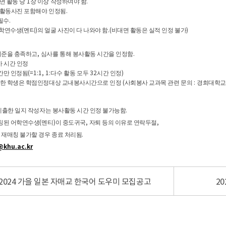
1
.
면 활동 당
장 이상 작성하여야 함
.
활동사진 포함해야 인정됨
.
 필수
(
)
.
(
)
학연수생
멘티
의 얼굴 사진이 다 나와야 함
비대면 활동은 실적 인정 불가
,
.
기준을 충족하고
심사를 통해 봉사활동 시간을 인정함
 시간 인정
(=1:1, 1:
32
)
간만 인정됨
다수
활동 모두
시간 인정
(
:
청한 학생은 학점인정대상 교내봉사시간으로 인정
사회봉사 교과목 관련 문의
경희대학교
.
 제출한 일지 작성자는 봉사활동 시간 인정 불가능함
(
)
,
,
매칭된 어학연수생
멘티
이 중도귀국
자퇴 등의 이유로 연락두절
,
.
재매칭 불가할 경우 종료 처리됨
khu.ac.kr
2024 가을 일본 자매교 한국어 도우미 모집공고
2