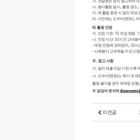
.
가
전달받은 양식 참고하여 대
.
,
,
나
봉사활동 일시
활동 장소
.
다
매 활동 종료 시 일지 작성
.
(
),
라
사진에는 도우미
멘토
어
6)
활동 인정
.
: ‘5)
’
가
인정 기준
작성 방법
.
: 32
나
인정 시간
시간 교내봉사
-
, 32
매칭 인원에 관계없이
시
-
사회봉사 교과목을 수강 신
.
Ⅲ
참고 사항
.
가
일지 제출 마감 기한 이후
.
(
)
나
도우미
멘토
는 학기 초 
활동 불가할 경우 재매칭 진행
dowoomi@
※
담당자 문의처
이전글