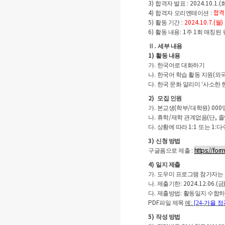
3)
: 2024.10.1.(
합격자 발표
4)
:
합격
합격자
오리엔테이션
5)
:
2024.10.7.(
)
활동 기간
월
6)
: 1
1
활동 내용
주
회 매칭된
.
Ⅱ
세부 내용
1)
활동 내용
.
가
한국어로 대화하기
.
(
나
한국어 학습 활동 지원
외국
.
‘
다
한국 문화 알리미
사소한 
2)
모집 인원
.
(
/
) 000
가
본교생
학부
대학원
.
/
(
,
나
휴학
재학 관계
없음
단
졸
.
1:1
1:
다
상황에 따라
또는
다
3)
신청 방법
:
https://fo
구글폼으로 제출
4)
일지 제출
.
가
도우미 프로그램 참가자는 
.
: 2024.12.06.(
나
제출기한
금
.
:
다
제출방법
활동일지 수합
PDF
파일 제목
예
:
[24-가을
정
5)
작성 방법