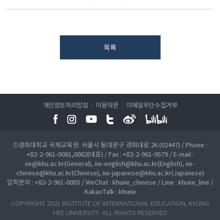
목록
개인정보처리방침
/
이용약관
/
이메일무단수집거부
©경희대학교 국제교육원. 서울시 동대문구 경희대로 26 (02447) / Phone :
+82-2-961-0081,0082(대표) / Fax : +82-2-961-9579 / E-mail :
iie@khu.ac.kr(General), iie-english@khu.ac.kr(English), iie-
chinese@khu.ac.kr(Chinese), iie-japanese@khu.ac.kr(Japanese)
입학문의 : +82-2-961-0083 / WeChat : khuiie_chinese / Line : khuiie_line /
KakaoTalk : khuiie
COPYRIGHT 2021 INSTITUTE OF INTERNATIONAL EDUCATION, KYUNG
HEE UNIVERSITY. ALL RIGHTS RESERVED