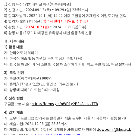
1)
:
(
/
)
신청 대상
경희대학교 학생
학부
대학원
2)
: 2024.09.12.(
) ~ 09.29.(
) 23:59
신청 기간
목
일
까지
3)
: 2024.10.1.(
) 15:00
합격자 발표
화
이후 구글폼에 기재한 이메일로 개별 연락
4)
:
합격자 한에서 메일로 추후 공지
합격자
오리엔테이션
5)
:
2024.10.7.(
)
~ 2024.11.29.(
)(8
)
활동 기간
월
금
주
6)
: 1
1
8
활동 내용
주
회 매칭된 유학생과 대면 활동
회 진행
.
Ⅱ
세부 내용
1)
활동 내용
.
가
한국어로 대화하기
.
(
)
나
한국어 학습 활동 지원
외국인 학생의 수업 내용
.
‘
’
(
:
,
)
다
한국 문화 알리미
사소한 한국 문화 소개하기
예
학교 주변 맛집
배달 문화 등
2)
모집 인원
.
(
/
) 000
가
본교생
학부
대학원
명
.
/
(
,
,
).
나
휴학
재학 관계
없음
단
졸업생
외부인 불가
.
1:1
1:
다
상황에 따라
또는
다수 매칭
3)
신청 방법
:
https://forms.gle/nWD1g2P3JAaukzTT8
구글폼으로 제출
4)
일지 제출
.
(
)
가
도우미 프로그램 참가자는 활동일지 제출 필수
미제출 시 다음학기 활동 불가
.
: 2024.12.06.(
) 23:59
나
제출기한
금
까지
.
:
1
PDF
dowoomi@khu.ac.kr
다
제출방법
활동일지 수합하여
개의
파일로 변환하여
로
PDF