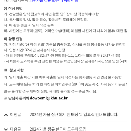
파일 제목
예
:
[24-가을
정규 도우미
]
학번 이름
5)
작성 방법
.
1
.
가
전달받은 양식 참고하여 대면 활동 당
장 이상 작성하여야 함
.
,
,
.
나
봉사활동 일시
활동 장소
활동사진 포함해야 인정됨
.
.
다
매 활동 종료 시 일지 작성 필수
.
(
),
(
)
.
(
라
사진에는 도우미
멘토
어학연수생
멘티
의 얼굴 사진이 다 나와야 함
비대면 활동
6)
활동 인정
.
: ‘5)
’
,
.
가
인정 기준
작성 방법
기준을 충족하고
심사를 통해 봉사활동 시간을 인정함
.
: 32
나
인정 시간
시간 교내봉사 시간 인정
-
, 32
(=1:1, 1:
32
)
매칭 인원에 관계없이
시간만 인정됨
다수
활동 모두
시간 인정
-
(
사회봉사 교과목을 수강 신청한 학생은 학점인정대상 교내봉사시간으로 인정
사회봉
.
Ⅲ
참고 사항
.
.
가
일지 제출 마감 기한 이후 제출한 일지 작성자는 봉사활동 시간 인정 불가능함
.
(
)
(
)
,
나
도우미
멘토
는 학기 초 매칭된 어학연수생
멘티
이 중도귀국
자퇴 등의 이유로 
,
.
활동 불가할 경우 재매칭 진행
재매칭 불가할 경우 종료 처리됨
dowoomi@khu.ac.kr
※
담당자 문의처
이전글
2024년 가을 정규학기 반 배정 및 입교식 안내드립니다.
다음글
2024 가을 정규 한국어 도우미 모집