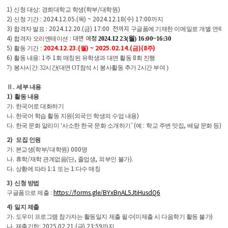
1)
:
(
/
)
신청 대상
경희대학교 학생
학부
대학원
2)
: 2024.12.05.(
) ~ 2024.12.18(수)
17:00
신청 기간
목
까지
3)
: 2024.12.20.(
) 17:00 전까지
합격자 발표
금
구글폼에 기재한 이메일로 개별 연락
4)
: 대면 예
정
12
.
23(월) 16:00~16:30
합격자
오리엔테이션
2024.
5)
:
2024.1
2.2
3.(
)
~ 2025.02.14.(
)(8
)
활동 기간
월
금
주
6)
: 1
1
8
활동 내용
주
회 매칭된 유학생과 대면 활동
회 진행
7) 봉사시간: 32시간(대면 OT참석 시 봉사활동 추가 2시간 부여 )
.
Ⅱ
세부 내용
1)
활동 내용
.
가
한국어로 대화하기
.
(
)
나
한국어 학습 활동 지원
외국인 학생의 수업 내용
.
‘
’
(
:
,
)
다
한국 문화 알리미
사소한 한국 문화 소개하기
예
학교 주변 맛집
배달 문화 등
2)
모집 인원
.
(
/
) 000
가
본교생
학부
대학원
명
.
/
(
,
,
).
나
휴학
재학 관계
없음
단
졸업생
외부인 불가
.
1:1
1:
다
상황에 따라
또는
다수 매칭
3)
신청 방법
:
https://forms.gle/BYxBnAL5JtiHusdQ6
구글폼으로 제출
4)
일지 제출
.
(
)
가
도우미 프로그램 참가자는 활동일지 제출 필수
미제출 시 다음학기 활동 불가
.
:
2025.02.21.(
) 23:59
나
제출기한
금
까지