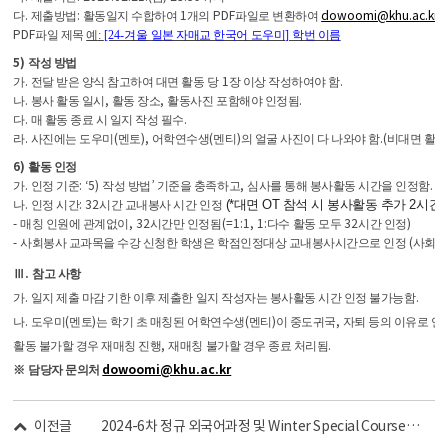
.
:
1
PDF
dowoomi@khu.ac.kr
다
제출방법
활동일지 수합하여
개의
파일로 변환하여
로
PDF
파일 제목
예
:
[24-겨울
일본 자매교 한국어 도우미
]
학번 이름
5)
작성 방법
.
1
.
가
전달 받은 양식 참고하여 대면 활동 당
장 이상 작성하여야 함
.
,
,
.
나
봉사 활동 일시
활동 장소
활동사진 포함해야 인정됨
.
.
다
매 활동 종료 시 일지 작성 필수
.
(
),
(
)
.
(
라
사진에는 도우미
멘토
어학연수생
멘티
의 얼굴 사진이 다 나와야 함
비대면 활동
6)
활동 인정
.
: ‘5)
’
,
.
가
인정 기준
작성 방법
기준을 충족하고
심사를 통해 봉사활동 시간을 인정함
.
: 32
(*대면 OT 참석 시 봉사활동 추가 2시간 
나
인정 시간
시간 교내봉사 시간 인정
-
, 32
(=1:1, 1:
32
)
매칭 인원에 관계없이
시간만 인정됨
다수
활동 모두
시간 인정
-
(
사회봉사 교과목을 수강 신청한 학생은 학점인정대상 교내봉사시간으로 인정
사회봉
.
Ⅲ
참고 사항
.
.
가
일지 제출 마감 기한 이후 제출한 일지 작성자는 봉사활동 시간 인정 불가능함
.
(
)
(
)
,
나
도우미
멘토
는 학기 초 매칭된 어학연수생
멘티
이 중도귀국
자퇴 등의 이유로 
,
.
활동 불가할 경우 재매칭 진행
재매칭 불가할 경우 종료 처리됨
dowoomi@khu.ac.kr
※
담당자 문의처
이전글
2024-6차 정규 외국어과정 및 Winter Special Course 공지