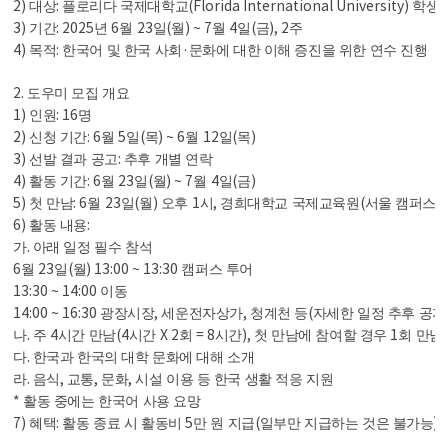
2)
:
(Florida International University)
대상
플로리다 국제대학교
학생
3)
: 2025
6
23
(
) ~ 7
4
(
), 2
기간
년
월
일
월
월
일
금
주
4)
:
·
목적
한국어 및 한국 사회
문화에 대한 이해 증진을 위한 연수 진행
2.
도우미 모집 개요
1)
: 16
인원
명
2)
: 6
5
(
) ~ 6
12
(
)
신청 기간
월
일
목
월
일
목
3)
:
선발 결과 공고
추후 개별 연락
4)
: 6
23
(
) ~ 7
4
(
)
활동 기간
월
일
월
월
일
금
5)
: 6
23
(
)
1
,
(
)
첫 만남
월
일
월
오후
시
경희대학교 국제교육원
서울 캠퍼스
6)
:
활동 내용
.
가
아래 일정 필수 참석
6
23
(
) 13:00 ~ 13:30
월
일
월
캠퍼스 투어
13:30 ~ 14:00
이동
14:00 ~ 16:30
,
,
(
광장시장
세운전자상가
청계천 등
자세한 일정 추후 공지
.
4
(4
X 2
= 8
),
1
나
주
시간 만남
시간
회
시간
첫 만남에 참여할 경우
회 만남
.
다
한국과 한국의 대학 문화에 대해 소개
.
,
,
,
라
음식
교통
문화
시설 이용 등 한국 생활 적응 지원
*
활동 중에는 한국어 사용 요망
7)
:
5
(
)
혜택
활동 종료 시 활동비
만 원 지급
일부만 지급하는 것은 불가능