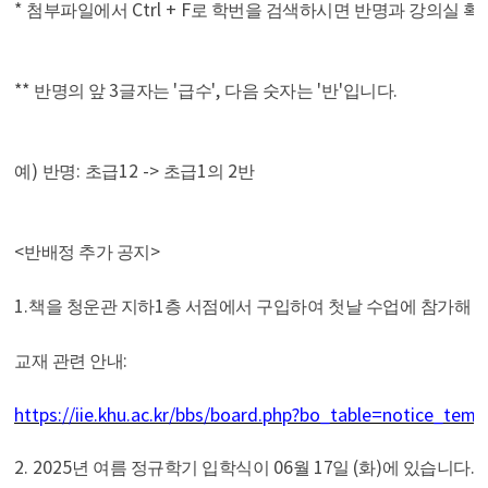
*
Ctrl + F
첨부파일에서
로 학번을 검색하시면 반명과 강의실 
**
3
'
',
'
'
.
반명의 앞
글자는
급수
다음 숫자는
반
입니다
)
:
12 ->
1
2
예
반명
초급
초급
의
반
<
>
반배정 추가 공지
1.
1
책을 청운관 지하
층 서점에서 구입하여 첫날 수업에 참가해 
:
교재 관련 안내
https://iie.khu.ac.kr/bbs/board.php?bo_table=notice_t
2. 2025
06
17
(
)
.
년 여름 정규학기 입학식이
월
일
화
에 있습니다