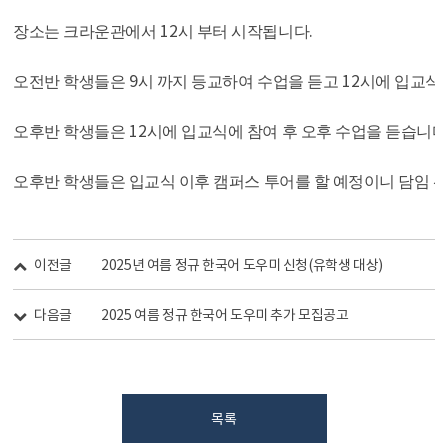
12
.
장소는 크라운관에서
시 부터 시작됩니다
9
12
오전반 학생들은
시 까지 등교하여 수업을 듣고
시에 입교식
12
오후반 학생들은
시에 입교식에 참여 후 오후 수업을 듣습니다
오후반 학생들은 입교식 이후 캠퍼스 투어를 할 예정이니 담임 
이전글
2025년 여름 정규 한국어 도우미 신청(유학생 대상)
다음글
2025 여름 정규 한국어 도우미 추가 모집공고
목록