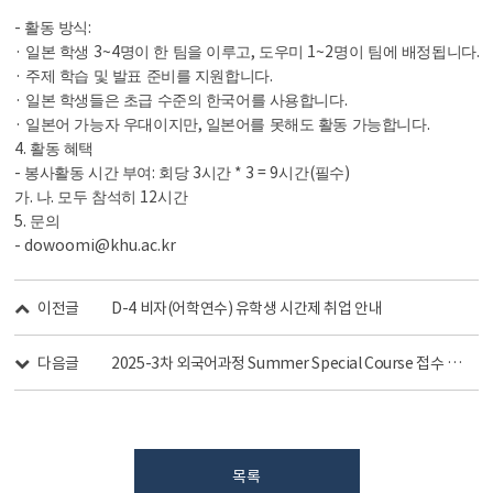
-
:
활동 방식
·
3~4
,
1~2
.
일본 학생
명이 한 팀을 이루고
도우미
명이 팀에 배정됩니다
·
.
주제 학습 및 발표 준비를 지원합니다
·
.
일본 학생들은 초급 수준의 한국어를 사용합니다
·
,
.
일본어 가능자 우대이지만
일본어를 못해도 활동 가능합니다
4.
활동 혜택
-
:
3
* 3 = 9
(
)
봉사활동 시간 부여
회당
시간
시간
필수
.
.
12
가
나
모두 참석히
시간
5.
문의
- dowoomi@khu.ac.kr
이전글
D-4 비자(어학연수) 유학생 시간제 취업 안내
다음글
2025-3차 외국어과정 Summer Special Course 접수 안내
목록