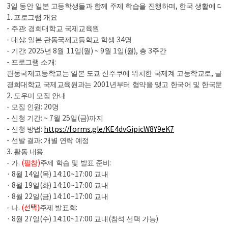
3
,
일 동안 일본 고등학생들과 함께 주제 학습을 진행하며
한국 생활에 대
1.
프로그램 개요
-
:
주관
경희대학교 국제교육원
-
:
34
대상
일본 관동국제고등학교 학생
명
-
: 2025
8
11
(
) ~ 9
1
(
),
3
기간
년
월
일
월
월
일
월
총
주간
-
:
프로그램 소개
,
관동국제고등학교는 일본 도쿄 신주쿠에 위치한 국제계 고등학교로
글로
2001
경희대학교 국제교육원과는
년부터 협약을 맺고 한국어 및 한국문
2.
도우미 모집 안내
-
: 20
모집 인원
명
-
: ~ 7
25
(
)
신청 기간
월
일
금
까지
-
:
https://forms.gle/KE4dvGipicW8Y9eK7
신청 방법
-
:
선발 결과
개별 연락 예정
3.
활동 내용
-
.
(
)
:
가
필참
주제 학습 및 발표 준비
· 8
14
(
) 14:10~17:00
월
일
목
교내
· 8
19
(
) 14:10~17:00
월
일
화
교내
· 8
22
(
) 14:10~17:00
월
일
금
교내
-
.
(선택)
:
나
주제 발표회
· 8
27
(
) 14:10~17:00
(
)
월
일
수
교내
참석 선택 가능