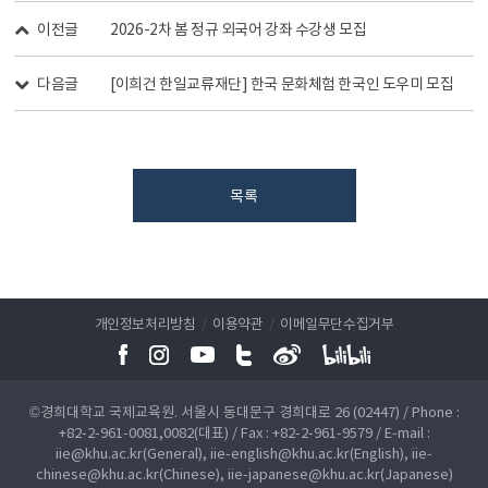
이전글
2026-2차 봄 정규 외국어 강좌 수강생 모집
다음글
[이희건 한일교류재단] 한국 문화체험 한국인 도우미 모집
목록
개인정보처리방침
/
이용약관
/
이메일무단수집거부
©경희대학교 국제교육원. 서울시 동대문구 경희대로 26 (02447) / Phone :
+82-2-961-0081,0082(대표) / Fax : +82-2-961-9579 / E-mail :
iie@khu.ac.kr(General), iie-english@khu.ac.kr(English), iie-
chinese@khu.ac.kr(Chinese), iie-japanese@khu.ac.kr(Japanese)