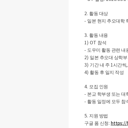
2.
활동 대상
-
일본 현지 추오대학
3.
활동 내용
1) OT
참석
-
도우미 활동 관련 내
2)
일본 추오대 상학부
3)
1
기간 내 주
시간씩
4)
활동 후 일지 작성
4.
모집 인원
-
본교 학부생 또는 대
-
활동 일정에 모두 참
5.
지원 방법
:
https:/
구글 폼 신청