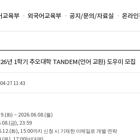
어교육부
외국어교육부
공지/문의/자료실
온라인
026년 1학기 추오대학 TANDEM(언어 교환) 도우미 모집
04-27 11:43
9.(
) ~ 2026.06.08.(
)
화
월
.08.(
), 23:59
금
5.12.(
), 15:00
화
까지 신청 시 기재한 이메일로 개별 연락
.(
), 17:00(
)
목
비대면