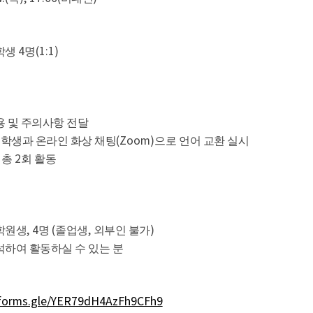
4
(1:1)
 학생
명
용 및 주의사항 전달
(Zoom)
 학생과 온라인 화상 채팅
으로 언어 교환 실시
,
2
총
회 활동
, 4
(
,
)
학원생
명
졸업생
외부인 불가
석하여 활동하실 수 있는 분
/forms.gle/YER79dH4AzFh9CFh9