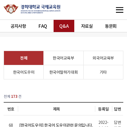
공지사항
FAQ
Q&A
자료실
동문회
전체
한국어교육부
외국어교육부
한국어도우미
한국어말하기대회
기타
열린
페이지
전체
173
건
번호
제목
등록일
답변
2022-
답변
68
[한국어도우미] 한국어 도우미관련 문의입니다.