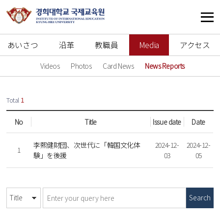
あいさつ
沿革
教職員
Media
アクセス
Videos
Photos
Card News
News Reports
Total
1
No
Title
Issue date
Date
李熙健財団、次世代に「韓国文化体
2024-12-
2024-12-
1
験」を後援
03
05
Search