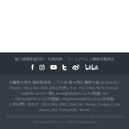
個人情報処理方針
/
利用約款
/
メールアドレス無断収集拒否
©慶熙大学校 国際教育院. ソウル市 東大門区 慶熙大路 26 (02447) /
Phone : +82-2-961-0081,0082(代表) / Fax : +82-2-961-9579 / E-mail :
iie@khu.ac.kr(一般), iie-english@khu.ac.kr(英語), iie-
chinese@khu.ac.kr(中国語), iie-japanese@khu.ac.kr(日本語)
入学お問い合わせ : +82-2-961-0083 / WeChat : khuiie_chinese / Line:
khuiie_line / KakaoTalk : khuiie
COPYRIGHT 2021 INSTITUTE FOR INTERNATIONAL EDUCATION, KYUNG
HEE UNIVERSITY. ALL RIGHTS RESERVED