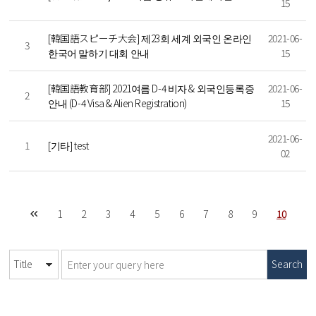
15
[韓国語スピーチ大会] 제23회 세계 외국인 온라인
2021-06-
3
한국어 말하기 대회 안내
15
[韓国語教育部] 2021여름 D-4 비자 & 외국인등록증
2021-06-
2
안내 (D-4 Visa & Alien Registration)
15
2021-06-
1
[기타] test
02
1
2
3
4
5
6
7
8
9
10
Search