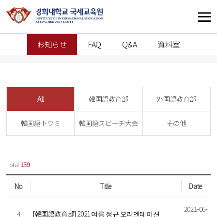
お知らせ
FAQ
Q&A
資料室
All
韓国語教育部
外国語教育部
韓国語トウミ
韓国語スピーチ大会
その他
열린
페이지
Total
139
No
Title
Date
2021-06-
4
[韓国語教育部] 2021 여름 정규 오리엔테이션