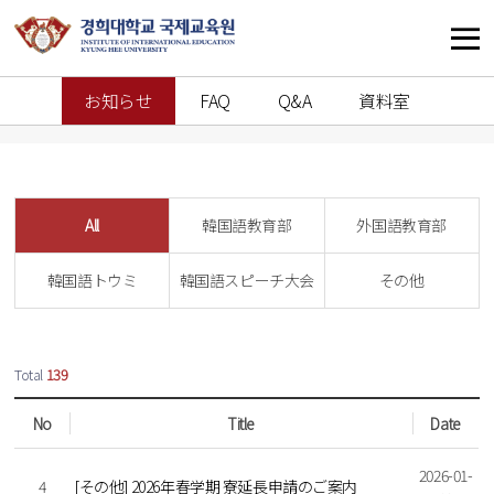
お知らせ
FAQ
Q&A
資料室
All
韓国語教育部
外国語教育部
韓国語トウミ
韓国語スピーチ大会
その他
열린
페이지
Total
139
No
Title
Date
2026-01-
4
[その他] 2026年春学期 寮延長申請のご案内