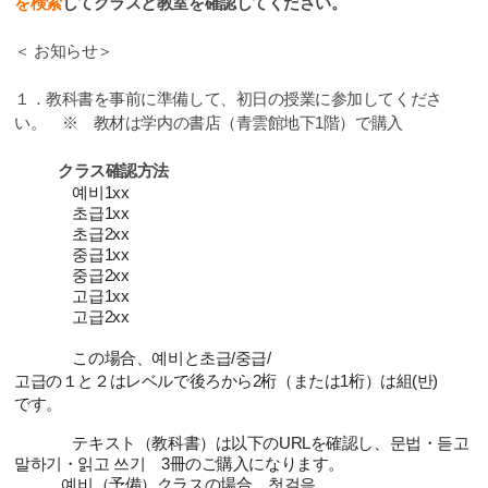
を
検
索
してクラスと教室を確認してください。
＜ お知らせ＞
１．
教
科書を事前に準備して、初日の授業に
参
加してくださ
い。
※
教
材は
学内
の書店（
青
雲館地下
1
階）で購入
クラス確認方法
예비
1xx
초급
1xx
초급
2xx
중급
1xx
중급
2xx
고급
1xx
고급
2xx
この場合、
예비
と
초급
/
중급
/
고급
の１と２はレベルで
後ろから
2
桁（または
1
桁）は組(반)
です。
テキスト（教科書）は以下の
URL
を確認し、
문법
・
듣고
말하기
・
읽고
쓰기
3
冊のご購入になります。
예비
（予備）クラスの場合、
첫걸음