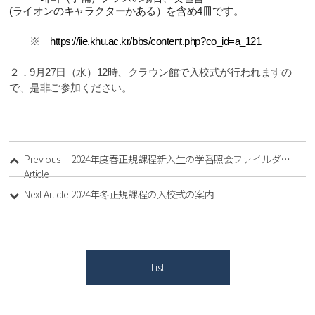
(
ライオンのキャラクターかある）を含め
4
冊です。
※
https://iie.khu.ac.kr/bbs/content.php?co_id=a_121
２．
9
月
27
日（水）
12
時、クラウン館で入校式が行われますの
で、是非ご
参
加ください
。
Previous
2024年度春正規課程新入生の学番照会ファイルダウンロード
Article
Next Article
2024年冬正規課程の入校式の案内
List