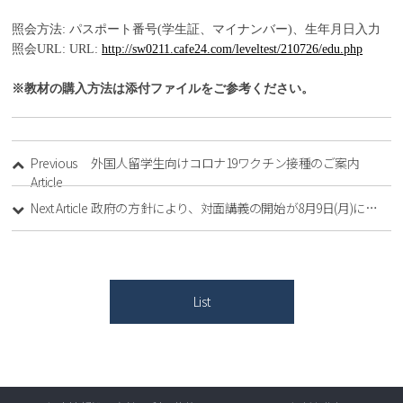
照会方法
:
パスポート
番号
(
学生証
、
マイナンバー
)
、
生年月日入力
照会
URL: URL:
http://sw0211.cafe24.com/leveltest/210726/edu.php
※
教材
の
購入方法
は
添付
ファイルをご
参考
ください
。
Previous
外国人留学生向けコロナ19ワクチン接種のご案内
Article
Next Article
政府の方針により、対面講義の開始が8月9日(月)に可能になりました。
List