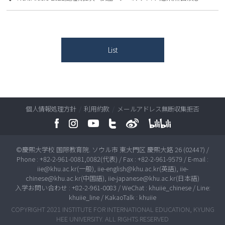
List
個人情報処理方針
/
利用約款
/
メールアドレス無断収集拒否
©慶熙大学校 国際教育院. ソウル市 東大門区 慶熙大路 26 (02447) /
Phone : +82-2-961-0081,0082(代表) / Fax : +82-2-961-9579 / E-mail :
iie@khu.ac.kr(一般), iie-english@khu.ac.kr(英語), iie-
chinese@khu.ac.kr(中国語), iie-japanese@khu.ac.kr(日本語)
入学お問い合わせ : +82-2-961-0083 / WeChat : khuiie_chinese / Line:
khuiie_line / KakaoTalk : khuiie
COPYRIGHT 2021 INSTITUTE FOR INTERNATIONAL EDUCATION, KYUNG
HEE UNIVERSITY. ALL RIGHTS RESERVED