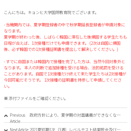
こんにちは。キョンヒ大学国際教育院でございます。
- 当機関内では、夏学期登録者の中で秋学期延長登録者が申請対象に
なります。
夏学期が終わった後、しばらく韓国に滞在した後帰国する学生たちも
日程が合えば、1次接種だけでも申請できます。 (2次は自国に帰国
後、必ず韓国での1次接種証明書を提出して解決してください。)
- すでに自国または韓国内で接種を完了した方は、当然今回対象外と
なります。 本人の判断で追加接種を受ける場合、法的処罰を受ける
ことがあります。
自国で1次接種だけ終えて来た学生たちは2次接種が
今回可能だそうです。 1次接種の証明書を持参して申請してくださ
い。
※
添付ファイルをご確認ください。
Previous
政府方針により、夏学期の対面講義ができなくなりました。 しっかり準備して秋学期に始めます。
Article
Next Article
2021夏短期1次（3週）レベルテスト結果照会及び教材購入方法