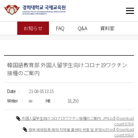
お知らせ
FAQ
Q&A
資料室
韓国語教育部
外国人留学生向けコロナ19ワクチン
接種のご案内
Date
21-08-05 13:15
Writer
iie
Hit
18,250
外国人留学生向けコロナ19ワクチン接種のご案内_JPN.pdf
(Download
count
:9784)
첨부 예방접종 예약 지역별 콜센터 번호 및 운영시간.pdf
(Download
count
:9560)