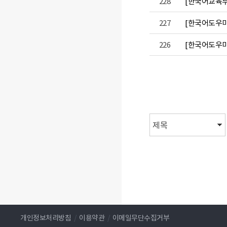
228
[한국어교육부]
227
[한국어도우미]
226
[한국어도우미]
음
이전
개인정보처리방침
/
이용약관
/
이메일무단수집거부