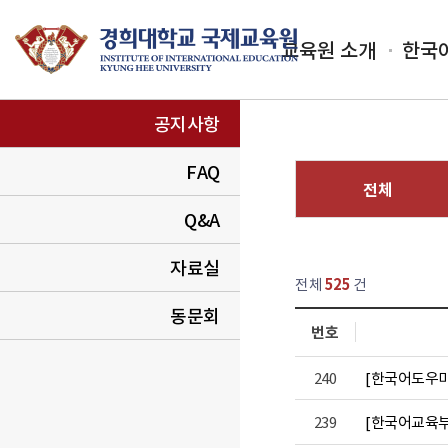
교육원 소개
한국
공지사항
FAQ
전체
Q&A
열린
페이지
자료실
전체
525
건
동문회
번호
항 템프 목록
240
[한국어도우미]
239
[한국어교육부]