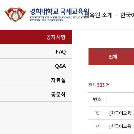
교육원 소개
한국
공지사항
FAQ
전체
Q&A
열린
페이지
자료실
전체
525
건
동문회
번호
항 템프 목록
75
[한국어교육부
74
[한국어교육부