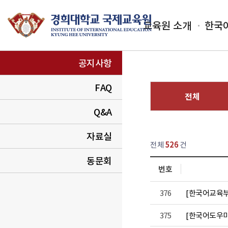
교육원 소개
한국
공지사항
FAQ
전체
Q&A
열린
페이지
자료실
전체
526
건
동문회
번호
항 템프 목록
376
[한국어교육부]
375
[한국어도우미]