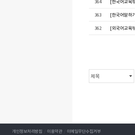
364
[한국어교육부]
363
[한국어말하기
362
[외국어교육부]
음
이전
개인정보처리방침
/
이용약관
/
이메일무단수집거부