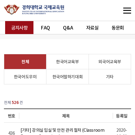
공지사항
FAQ
Q&A
자료실
동문회
전체
한국어교육부
외국어교육부
한국어도우미
한국어말하기대회
기타
열린
페이지
전체
526
건
번호
제목
등록일
[기타] 강의실 입실 및 안전 관리 절차 (Classroom
2020-
436