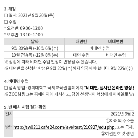
3. 개강
❏ 일시: 2021년 9월 30일(목)
❏ 수업
* 오전반: 09:00~13:00
* 오후반: 13:10~17:00
날짜
대면반
비대면반
9월 30일(목)~10월 6일(수)
비대면 수업
10월 7일(목)~12월 8일(수)
대면 수업
비대면 수업
※ 상황에 따라 비대면 수업 일정이 변경될 수 있습니다.
※ 대면반을 신청한 학생은 9월 22일(수)까지 입국해야 합니다. 9월 22일(수
4. 비대면 수업
❏ 접속 방법 : 경희대학교 국제교육원 홈페이지 “
비대면-실시간 온라인 영상 한
※ ZOOM 링크는 홈페이지에 게시하고, 담임 선생님이 학생에게 이메일로 발송
5. 반 배치 시험 결과 확인
일시
2021년 9월 27
①아래의 주소를 
방법
http://sw0211.cafe24.com/leveltest/210927/edu.php
, 또는 국제
②여권번호 및 생년월일