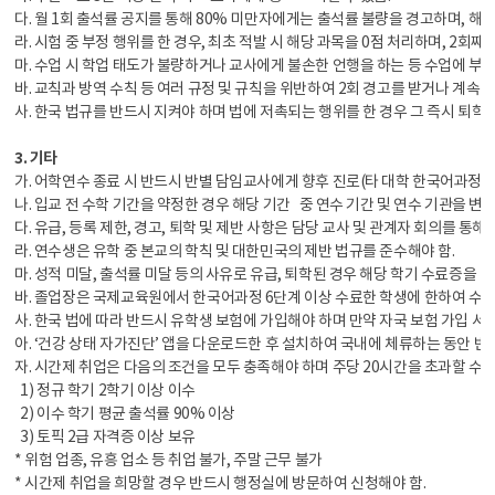
다. 월 1회 출석률 공지를 통해 80% 미만자에게는 출석률 불량을 경고하며, 해당
라. 시험 중 부정 행위를 한 경우, 최초 적발 시 해당 과목을 0점 처리하며, 2회째 
마. 수업 시 학업 태도가 불량하거나 교사에게 불손한 언행을 하는 등 수업에 부
바. 교칙과 방역 수칙 등 여러 규정 및 규칙을 위반하여 2회 경고를 받거나 계속
사. 한국 법규를 반드시 지켜야 하며 법에 저촉되는 행위를 한 경우 그 즉시 퇴학될
3. 기타
가. 어학연수 종료 시 반드시 반별 담임교사에게 향후 진로(타 대학 한국어과정으로
나. 입교 전 수학 기간을 약정한 경우 해당 기간 중 연수 기간 및 연수 기관을 변경
다. 유급, 등록 제한, 경고, 퇴학 및 제반 사항은 담당 교사 및 관계자 회의를 통해 
라. 연수생은 유학 중 본교의 학칙 및 대한민국의 제반 법규를 준수해야 함.
마. 성적 미달, 출석률 미달 등의 사유로 유급, 퇴학된 경우 해당 학기 수료증을 발
바. 졸업장은 국제교육원에서 한국어과정 6단계 이상 수료한 학생에 한하여 수여
사. 한국 법에 따라 반드시 유학생 보험에 가입해야 하며 만약 자국 보험 가입 서류
아. ‘건강 상태 자가진단’ 앱을 다운로드한 후 설치하여 국내에 체류하는 동안 반
자. 시간제 취업은 다음의 조건을 모두 충족해야 하며 주당 20시간을 초과할 수 
1) 정규 학기 2학기 이상 이수
2) 이수 학기 평균 출석률 90% 이상
3) 토픽 2급 자격증 이상 보유
* 위험 업종, 유흥 업소 등 취업 불가, 주말 근무 불가
* 시간제 취업을 희망할 경우 반드시 행정실에 방문하여 신청해야 함.