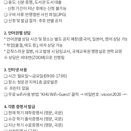
❏ 용도: 신분 증명, 도서관 도서 대출
ㆍ신청 기간이 지난 후에는 신청 불가능
❏ 구비 서류: 반명함판 사진 파일(JPG)
❏ 신청 및 발급 절차 : 추후 반별 공지
2. 언어권별 상담
* 언어권별 상담 시간 및 장소는 별도 공지 예정(중국어, 일본어, 영어 상담 가능)
* 학업(출결, 태도 등), 비자 상담 가능
* 갑작스러운 질병, 사고 발생 시 담임교사, 국제교육원 행정실로 연락 요망
※ 상담은 비대면(ZOOM)으로 진행됨
3. 인터넷 사용
❏ 시간: 월요일～금요일(09:00-17:00)
❏ 장소: 청운관 지하1층 글로벌존
※ 프린터: 없음
❏ 무료 wifi사용 방법: ‘KHU Wifi-Guest’ 클릭 → 비밀번호 : vision2020 → w
4. 각종 증명서 발급
❏ 현재 학기 재학증명서 (영문, 국문)
❏ 수강 학기 출석증명서 (영문, 국문)
❏ 지난 학기 수료증명서 (영문, 국문)