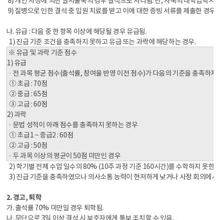
8) 개인 사정에 의한 일시출국의 경우 결석으로 처리됨. 단, 자국의 대학입학시
9) 질병으로 인한 결석 중 입원 치료를 받고 이에 대한 증빙 서류를 제출한 경우
나. 유급 : 다음 중 한 항목 이상에 해당될 경우 유급됨.
1) 진급 기준 조건을 충족하지 못하고 유급 또는 과락에 해당하는 경우.
※ 유급 및 과락 기준 점수
1) 유급
· 전 과목 평균 점수(출석률, 참여율 반영 이전 점수)가 다음의 기준을 충족하지
① 초급 : 70점
② 중급 : 65점
③ 고급 : 60점
2) 과락
· 문법 성적이 아래 점수를 충족하지 못하는 경우
① 초급1 ~ 중급2 : 60점
② 고급 : 50점
· 두 과목 이상의 평균이 50점 미만인 경우
2) 학기별 전체 수업 일수의 80% (10주 과정 기준 160시간)를 수학하지 못한 
3) 진급 기준을 충족하였으나 의사소통 능력이 현저하게 낮거나 사정 회의에서 
2. 경고, 퇴학
가. 출석률 70% 미만일 경우 퇴학됨.
나. 무단으로 3일 이상 결석 시 보호자에게 통보 조치할 수 있음.