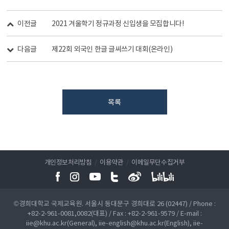
이전글
2021 겨울학기 정규과정 신입생을 모집합니다!
다음글
제22회 외국인 한글 글씨쓰기 대회(온라인)
목록
개인정보처리방침
/
이용약관
/
이메일무단수집거부
©경희대학교 국제교육원. 서울시 동대문구 경희대로 26 (02447) / Phone :
+82-2-961-0081,0082(대표) / Fax : +82-2-961-9579 / E-mail :
iie@khu.ac.kr(General), iie-english@khu.ac.kr(English), iie-