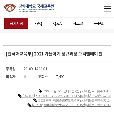
공지사항
FAQ
Q&A
자료실
동문회
[한국어교육부]
2021 가을학기 정규과정 오리엔테이션
등록일
21-09-14 11:01
작성자
iie
조회수
7,499
[2021가을] 오리엔테이션국문.pdf
(다운로드횟수:3342)
[2021Fall]KOREAN_PROGRAM_GUIDELINES.pdf
(다운로드횟수:3704)
[2021秋季] 韩国语课程生活指南.pdf
(다운로드횟수:3812)
[2021秋] 韓国語課程生活マニュアル.pdf
(다운로드횟수:3560)