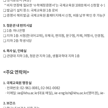
❏ 성적증명서 (국문)
* 비자 연장에 필요한 ‘수학예정증명서’는 국제교육원 108호에서 신청할 수 있
❏ 발급기 설치 장소: 국제교육원 1층 로비
❏ 증명서 해외 발급: 국제교육원 홈페이지에서 신청, 비용 납부 확인 후 가능(확
5. 청운관 내 편의시설
❏ 1층: 하나은행
❏ 지하 1층: 서점(한국어교재), 우체국, 편의점, 문구점, 카페, 여행사, 안경점,
❏ 지하 2층: 학생식당
6. 복사실, 인쇄실
❏ 관광대 지하 1층, 청운관 지하 1층, 생활과학대 지하 1층
<주요 연락처>
1. 국제교육원 행정실
ㆍ전화번호: 02-961-0081, 02-961-0082
ㆍ이메일: iie@khu.ac.kr(대표 메일), iie-english@khu.ac.kr(영어권), iie-
2. 보건소