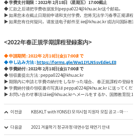
◆ 学费支付期限：2022年 2月18日（星期五）17:00截止
◆ 汇款之后请把学费收据发到peppa0224@khu.ac.kr这个邮箱。
▶ 如果您未在截止日期前申请和支付学费，您将无法学习春季正规课程.
▶ 如果您有任何疑问，请发送电子邮件至 iie@khu.ac.kr 或访问国际教育
<2022年春正規学期課程登録案内>
◆ 申請期間 : 2022年 2月18日(金)17:00まで
◆ 申し込み方法 :
https://forms.gle/Ww11YLNSsvEdieLE8
◆ 学費納付 : 2022年 2月18日(金)17:00まで
◆ 領収書提出方法 : peppa0224@khu.ac.kr
▶ 期限内に申請と学費の納付をしなかった場合、 春正規課程の登録を
▶ 学費納付後の領収書の写真は peppa0224@khu.ac.kr に送ってくだ
▶ お問い合わせ事項はiie@khu.ac.krへメールをするか、国際教育
이전글
KBSKLT with YONSEI 모의시험 지원자 모집 공고 - 마감 완료
다음글
2021 겨울학기 정규과정 대면수업 재연기 안내