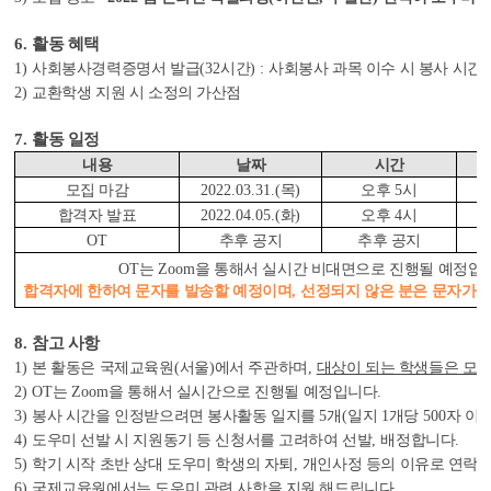
6.
활동 혜택
1)
사회봉사경력증명서 발급
(32
시간
) :
사회봉사 과목 이수 시 봉사 시간 
2)
교환학생 지원 시 소정의 가산점
7.
활동 일정
내용
날짜
시간
모집 마감
2022.03.31.(
목
)
오후
5
시
합격자 발표
2022.04.05.(
화
)
오후
4
시
OT
추후 공지
추후 공지
OT
는
Zoom
을 통해서 실시간 비대면으로 진행될 예정입
합격자에 한하여 문자를 발송할 예정이며
,
선정되지 않은 분은 문자가 
8.
참고 사항
1)
본 활동은 국제교육원
(
서울
)
에서 주관하며
,
대상이 되는 학생들은 모
2) OT
는
Zoom
을 통해서 실시간으로 진행될 예정입니다
.
3)
봉사 시간을 인정받으려면 봉사활동 일지를
5
개
(
일지
1
개당
500
자 이
4)
도우미 선발 시 지원동기 등 신청서를 고려하여 선발
,
배정합니다
.
5)
학기 시작 초반 상대 도우미 학생의 자퇴
,
개인사정 등의 이유로 연락
6)
국제교육원에서는 도우미 관련 사항을 지원 해드립니다
.