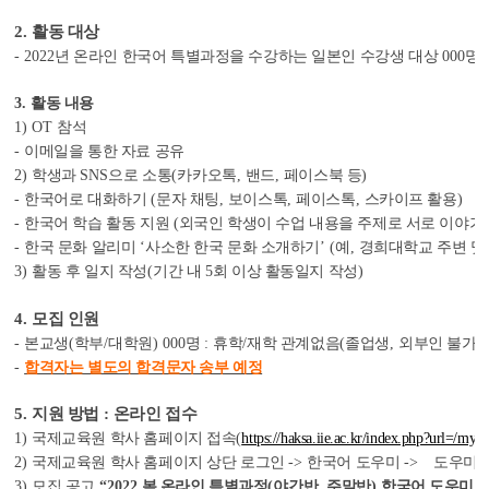
2.
활동 대상
- 2
022
년 온라인 한국어 특별과정을 수강하는 일본인 수강생 대상
000
명
3.
활동 내용
1) OT
참석
-
이메일을 통한 자료 공유
2)
학생과
SNS
으로 소통
(
카카오톡
,
밴드
,
페이스북 등
)
-
한국어로 대화하기
(
문자 채팅
,
보이스톡
,
페이스톡
,
스카이프 활용
)
-
한국어 학습 활동 지원
(
외국인 학생이 수업 내용을 주제로 서로 이야기
-
한국 문화 알리미
‘
사소한 한국 문화 소개하기
’ (
예
,
경희대학교 주변 맛
3)
활동 후 일지 작성
(
기간 내
5
회 이상 활동일지 작성
)
4.
모집 인원
-
본교생
(
학부
/
대학원
) 000
명
:
휴학
/
재학 관계없음
(
졸업생
,
외부인 불가
)
-
합격자는 별도의 합격문자 송부 예정
5.
지원 방법
:
온라인 접수
1)
국제교육원
학사
홈페이지 접속
(
https://haksa.iie.ac.kr/index.php?url=/myp
2)
국제교육원
학사
홈페이지 상단 로그인
->
한국어 도우미
->
도우미 
3)
모집 공고
“2022
봄 온라인 특별과정
(
야간반
,
주말반
)
한국어 도우미 