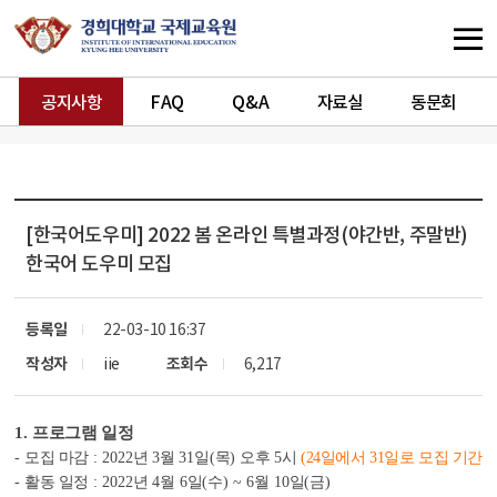
공지사항
FAQ
Q&A
자료실
동문회
[한국어도우미]
2022 봄 온라인 특별과정(야간반, 주말반)
한국어 도우미 모집
등록일
22-03-10 16:37
작성자
iie
조회수
6,217
1.
프로그램 일정
-
모집 마감
:
2022
년
3
월
3
1
일
(
목
)
오후
5
시
(
24일에서 31일로
모집 기간 
-
활동 일정
:
2022
년
4
월
6
일
(
수
) ~ 6
월
10
일
(
금
)