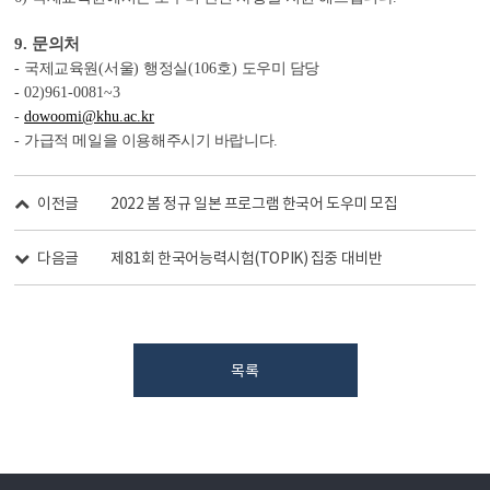
9.
문의처
-
국제교육원
(
서울
)
행정실
(106
호
)
도우미 담당
- 02)961-0081~3
-
dowoomi@khu.ac.kr
-
가급적 메일을 이용해주시기 바랍니다
.
이전글
2022 봄 정규 일본 프로그램 한국어 도우미 모집
다음글
제81회 한국어능력시험(TOPIK) 집중 대비반
목록