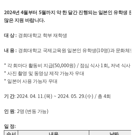
2024
4
5
년
월부터
월까지 약 한 달간 진행되는 일본인 유학생 
.
많은 지원 바랍니다
:
대 상
경희대학교 학부 재학생
:
(10
)
내 용
경희대학교 국제교육원 일본인 유학생
명
과 문화체험
*
(50,000
) /
1
,
3
각 회마다 활동비 지급
원
점심 식사
회
저녁 식사
*
사진 촬영 및 동영상 제작 가능자 우대
*
일본어 사용 가능자 우대
:
2024. 04. 11.(
) ~ 2024. 05. 29.(
) /
4
기 간
목
수
총
회
: 2
(
)
인 원
명
변동 가능
:
일 정
순서
내용
날짜