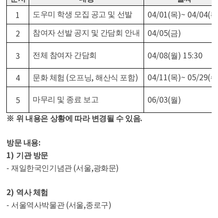
04/01(
)~ 04/04(
1
도우미 학생 모집 공고 및 선발
목
목
04/05(
)
2
참여자 선발 공지 및 간담회 안내
금
04/08(
) 15:30
3
전체 참여자 간담회
월
(
,
)
04/11(
)~ 05/29(
4
문화 체험
오프닝
해산식 포함
목
수
06/03(
)
5
마무리 및 종료 보고
월
※
위 내용은 상황에 따라 변경될 수 있음
.
:
방문 내용
1)
기관 방문
-
(
,
)
재일한국인기념관
서울
광화문
2)
역사 체험
-
(
,
)
서울역사박물관
서울
종로구