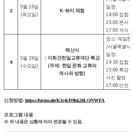
5
23
:
월
일
일정
K-
3
뷰티 체험
(
)
14:00
목요일
집합 및
15:00
본사 관
17:00
석식
:
장소
재일한
(
서울특별시 
해산식
:
일정
:
5
29
이희건한일교류재단 특강
월
일
14:30
4
집합 및
(
:
(
)
주제
한일 문화 교류의
수요일
15:00
특강 
)
역사와 방향
사진 촬영
17:00
만찬
신청방법:
https://forms.gle/K1r4cD9hk26LQNWFA
프로그램 내용
※
위 내용은 상황에 따라 변경될 수 있음
.