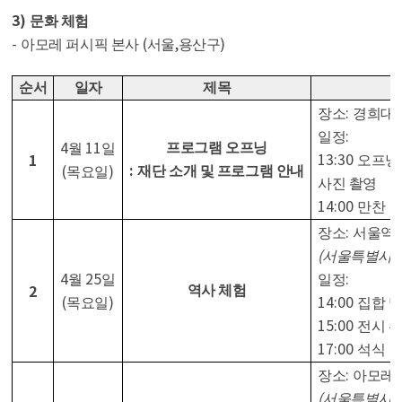
3)
문화 체험
-
(
,
)
아모레 퍼시픽 본사
서울
용산구
순서
일자
제목
:
장소
경희대
:
일정
4
11
프로그램 오프닝
월
일
13:30
1
오프닝
:
(
)
재단 소개 및 프로그램 안내
목요일
사진 촬영
14:00
만찬
:
장소
서울역
(
서울특별시 
4
25
:
월
일
일정
2
역사 체험
(
)
14:00
목요일
집합 및
15:00
전시 
17:00
석식
:
장소
아모레 
(
서울특별시 