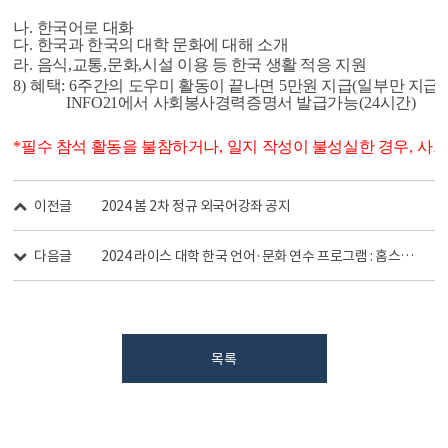
나
.
한국어로 대화
다
.
한국과 한국의 대학 문화에 대해 소개
라
.
음식
,
교통
,
문화
,
시설 이용 등 한국 생활 적응 지원
8)
혜택
: 6
주간의 도우미 활동이 끝나면
5
만원 지급
(
일부만 지급
INFO21에서 사회봉사경력증명서 발급가능
(24
시간
)
*
필수 참석 활동을 불참하거나
,
일지 작성이 불성실한 경우
,
사
이전글
2024 봄 2차 정규 외국어강좌 공지
다음글
2024 라이스 대학 한국 언어·문화 연수 프로그램 : 홈스테이 가정 모집
목록