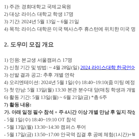
1)
주관
:
경희대학교 국제교육원
2)
대상
:
라이스 대학교 학생
17
명
3)
기간
: 2024
년
5
월
13
일
~ 6
월
21
일
4)
목적
:
라이스 대학은 미국 텍사스주 휴스턴에 위치한 미국 명
2.
도우미 모집 개요
1)
인원
:
본교생 서울캠퍼스
17
명
2)
신청 기간 및 방법
: ~ 4
월 28
일
(일
)
2024
라이스대학 한국언어문
3)
선발 결과 공고
:
추후 개별 연락
4)
오리엔테이션
: 2024
년
5
월
1
일
(
수
) 18:40~19:10(
줌 미팅 예정
,
5)
첫 만남
: 5
월
13
일
(
월
) 13:30
본관 분수대 앞
(
매칭 학생과 개별
6)
활동 기간
: 5
월
13
일
(
월
) ~ 6
월
21
일
(
금
) *
총
6
주
7)
활동 내용
:
가
.
아래 일정 필수 참석
+
주
4
시간 이상 개별 만남 후 일지 작성
(
-
5
월
1
일
(
수
) 18:40~19:10 OT
참석
- 5
월
13
일
(
월
) 13:30~14:30
캠퍼스 투어
- 5
월
17
일
(
금
) 13:50~17:00
안국역 집결 후 공예 체험
(1
시간
)+
북